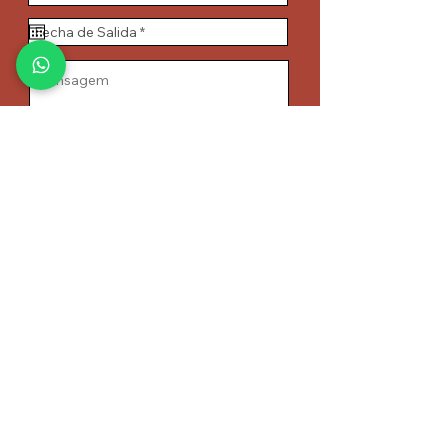
Acepto los términos y
condiciones
Mandar
VER CALENDARIO Y RESERVAS
lacasadebrunete@yahoo.es
+34 692147285
Milena Soto
Política de Privacidad y de Cookies.